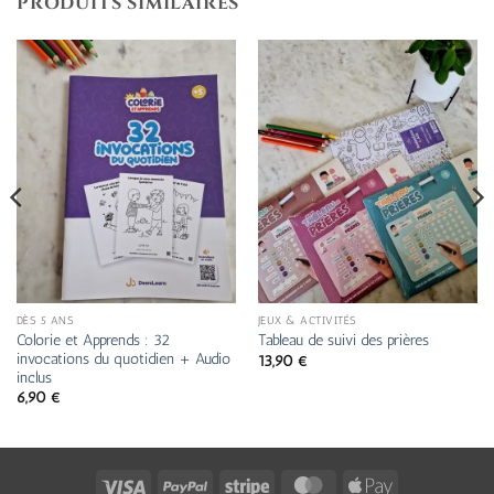
PRODUITS SIMILAIRES
DÈS 5 ANS
JEUX & ACTIVITÉS
Colorie et Apprends : 32
Tableau de suivi des prières
invocations du quotidien + Audio
13,90
€
inclus
6,90
€
Visa
PayPal
Stripe
MasterCard
Apple